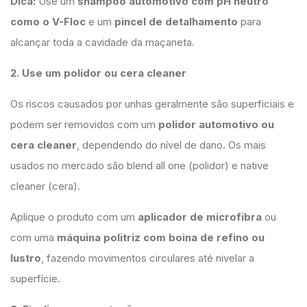
Dica:
Use um
shampoo automotivo com pH neutro
como o V-Floc
e um
pincel de detalhamento
para
alcançar toda a cavidade da maçaneta.
2. Use um polidor ou cera cleaner
Os riscos causados por unhas geralmente são superficiais e
podem ser removidos com um
polidor automotivo ou
cera cleaner
, dependendo do nível de dano. Os mais
usados no mercado são blend all one (polidor) e native
cleaner (cera).
Aplique o produto com um
aplicador de microfibra
ou
com uma
máquina politriz com boina de refino ou
lustro
, fazendo movimentos circulares até nivelar a
superfície.