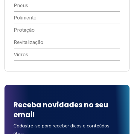
Pneus
Polimento
Proteção
Revitalização
Vidros
Receba novidades no seu
email
Cadastre-se para receber dicas e conteúdos
úteis.