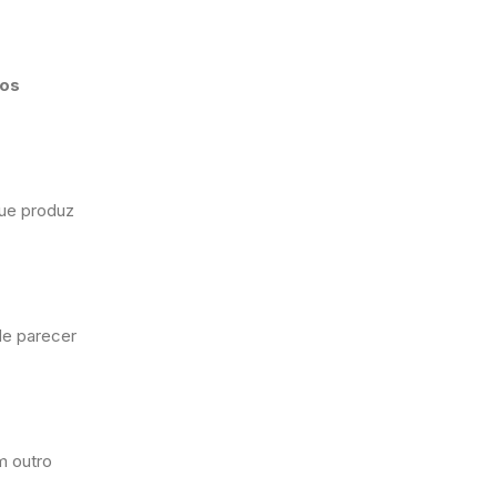
los
ue produz
de parecer
m outro