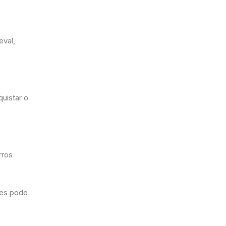
eval,
uistar o
rros
mes pode