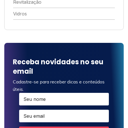
Revitalização
Vidros
Receba novidades no seu
email
Cadastre-se para receber dicas e conteúdos
úteis.