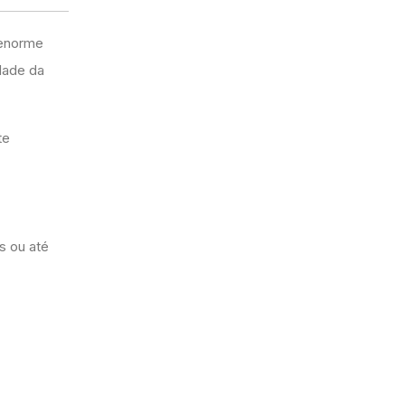
 enorme
dade da
te
s ou até