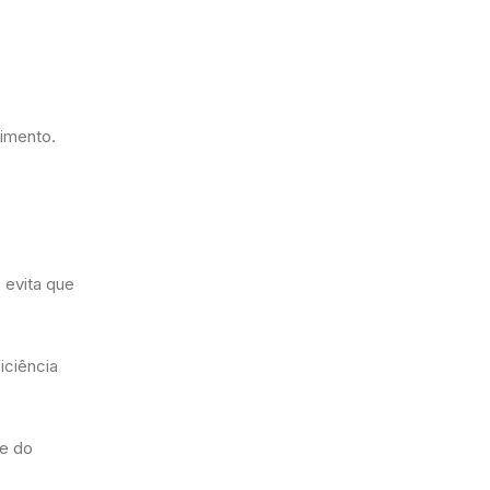
timento.
 evita que
iciência
ie do