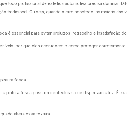
ue todo profissional de estética automotiva precisa dominar. Di
ção tradicional. Ou seja, quando o erro acontece, na maioria das 
ca é essencial para evitar prejuízos, retrabalho e insatisfação do
eversíveis, por que eles acontecem e como proteger corretamente 
pintura fosca.
me, a pintura fosca possui microtexturas que dispersam a luz. É e
equado altera essa textura.