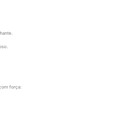
lhante.
roso.
com força: