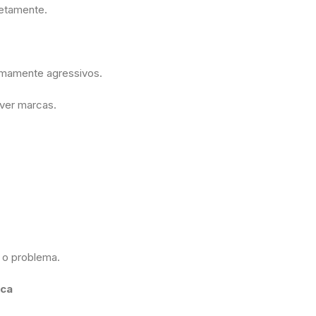
letamente.
remamente agressivos.
mover marcas.
 o problema.
sca