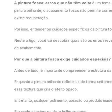
A
pintura fosca: erros que não têm volta
é um tema q
pintura brilhante, o acabamento fosco não permite corre
existe recuperação.
Por isso, entender os cuidados específicos da pintura fos
Neste artigo, você vai descobrir quais são os erros irr
de acabamento.
Por que a pintura fosca exige cuidados especiais?
Antes de tudo, é importante compreender a estrutura da 
Enquanto a pintura brilhante reflete luz de forma unifor
essa textura que cria o efeito opaco.
Entretanto, qualquer polimento, abrasão ou produto inad
E quando a textura muda, o brilho aparece.