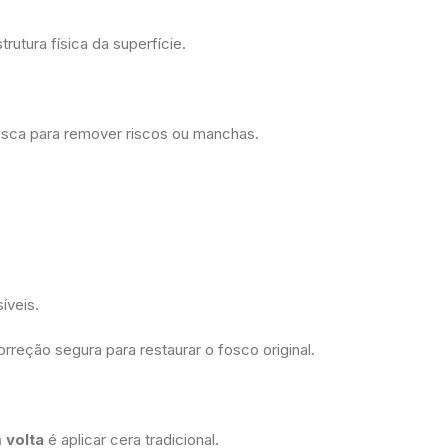
trutura física da superfície.
fosca para remover riscos ou manchas.
íveis.
orreção segura para restaurar o fosco original.
 volta
é aplicar cera tradicional.