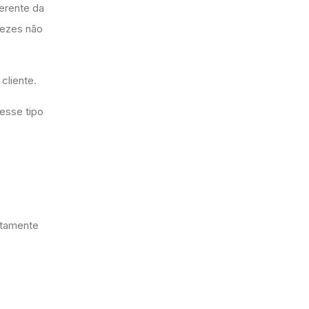
ferente da
vezes não
 cliente.
esse tipo
xatamente