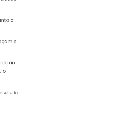
anto a
reçam e
dado ao
u o
resultado