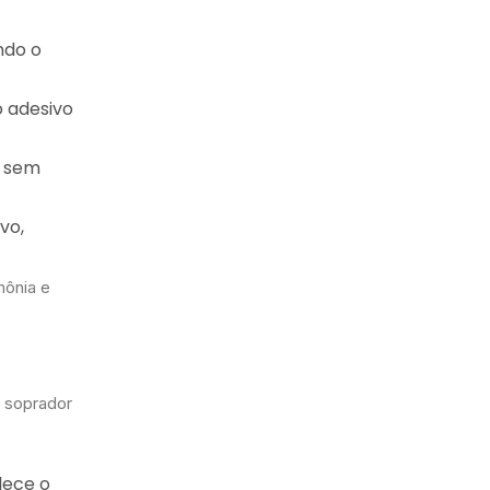
ndo o
o adesivo
o sem
vo,
mônia e
u soprador
lece o