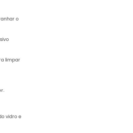
ranhar o
sivo
ra limpar
er
.
do vidro e