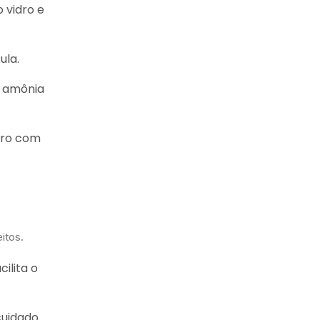
o vidro e
ula.
m amônia
idro com
eitos.
ilita o
cuidado