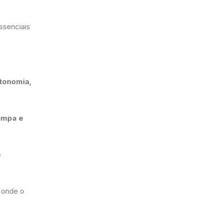
ssenciais
tonomia,
limpa e
e
 onde o