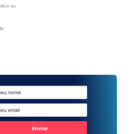
blico ou
da
Enviar