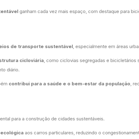
tentável
ganham cada vez mais espaço, com destaque para bicic
eios de transporte sustentável
, especialmente em áreas urb
trutura cicloviária
, como ciclovias segregadas e bicicletários 
o diário.
mbém
contribui para a saúde e o bem-estar da população
, re
ntal para a construção de cidades sustentáveis.
 ecológica
aos carros particulares, reduzindo o congestionamen