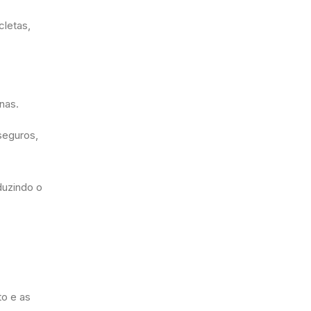
letas,
anas.
seguros,
duzindo o
to e as