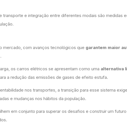
 transporte e integração entre diferentes modais são medidas e
ulação.
o mercado, com avanços tecnológicos que
garantem maior au
s
.
ecarga, os carros elétricos se apresentam como uma
alternativa 
para a redução das emissões de gases de efeito estufa.
tabilidade nos transportes, a transição para esse sistema exig
quadas e mudanças nos hábitos da população.
hem em conjunto para superar os desafios e construir um futuro
dos.