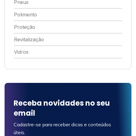
Pneus
Polimento
Proteção
Revitalização
Vidros
Receba novidades no seu
email
Cadastre-se para receber dicas e conteúdos
úteis.