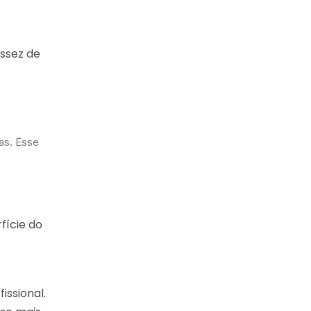
ssez de
as. Esse
fície do
issional.