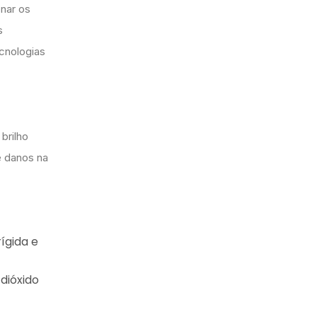
nar os
s
ecnologias
brilho
e danos na
ígida e
dióxido