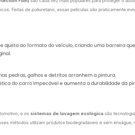
tection Film)
são cada vez mais populares para proteger o aut
cos. Feitas de poliuretano, essas películas são praticamente invi
e ajusta ao formato do veículo, criando uma barreira qu
inal.
nas pedras, galhos e detritos arranhem a pintura.
ética do carro impecável e aumenta a durabilidade da pi
tomotivo, e os
sistemas de lavagem ecológica
são tecnologi
sses métodos utilizam produtos biodegradáveis e sem enxágue, i