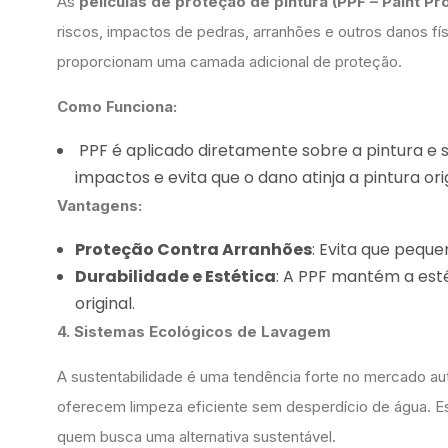
As
películas de proteção de pintura (PPF – Paint Pro
riscos, impactos de pedras, arranhões e outros danos físi
proporcionam uma camada adicional de proteção.
Como Funciona:
PPF é aplicado diretamente sobre a pintura e s
impactos e evita que o dano atinja a pintura orig
Vantagens:
Proteção Contra Arranhões
: Evita que peque
Durabilidade e Estética
: A PPF mantém a est
original.
4. Sistemas Ecológicos de Lavagem
A sustentabilidade é uma tendência forte no mercado au
oferecem limpeza eficiente sem desperdício de água. E
quem busca uma alternativa sustentável.