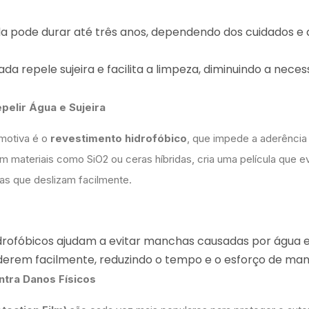
ada pode durar até três anos, dependendo dos cuidados e 
icada repele sujeira e facilita a limpeza, diminuindo a nece
pelir Água e Sujeira
omotiva é o
revestimento hidrofóbico
, que impede a aderência
om materiais como SiO2 ou ceras híbridas, cria uma película que e
has que deslizam facilmente.
drofóbicos ajudam a evitar manchas causadas por água e 
 aderem facilmente, reduzindo o tempo e o esforço de ma
ontra Danos Físicos