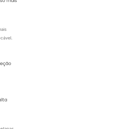
sso mais
mais
cável.
peção
alta
 etapas