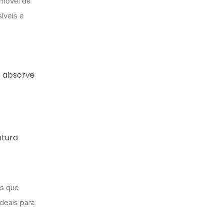
omóvel de
síveis e
e absorve
ntura
as que
deais para