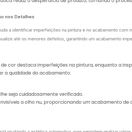
stática reduz o desperdício de produto, tornando o proce
ção nos Detalhes
juda a identificar imperfeições na pintura e no acabamento com 
isualize até os menores defeitos, garantindo um acabamento impe
de cor destaca imperfeições na pintura, enquanto a ins
rar a qualidade do acabamento.
lhe seja cuidadosamente verificado.
as invisíveis a olho nu, proporcionando um acabamento de 
tá mudando a estética automotiva, pois permitem realizar várias