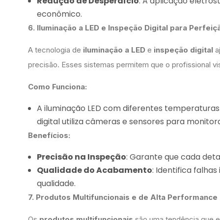
Redução de Desperdício
: A aplicação eletro
econômico.
6. Iluminação a LED e Inspeção Digital para Perfei
A tecnologia de
iluminação a LED
e
inspeção digital
a
precisão. Esses sistemas permitem que o profissional v
Como Funciona:
A iluminação LED com diferentes temperaturas 
digital utiliza câmeras e sensores para monito
Benefícios:
Precisão na Inspeção
: Garante que cada deta
Qualidade do Acabamento
: Identifica falh
qualidade.
7. Produtos Multifuncionais e de Alta Performance
Os
produtos multifuncionais
são uma tendência que es