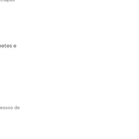
petes e
cessos de