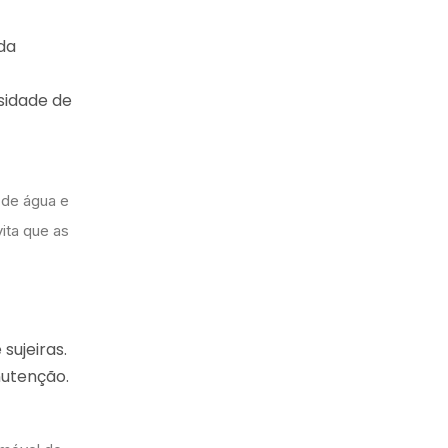
da
ssidade de
 de água e
vita que as
sujeiras.
nutenção.