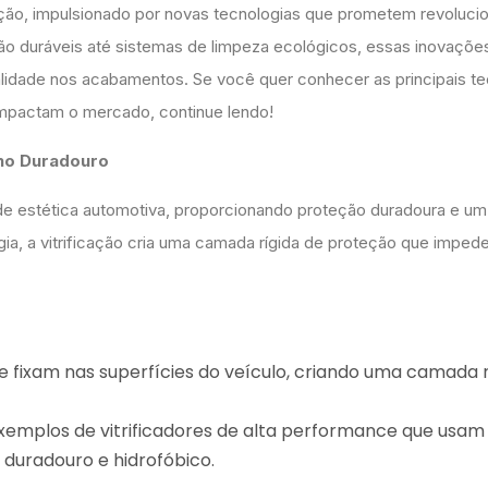
ção, impulsionado por novas tecnologias que prometem revolucio
o duráveis até sistemas de limpeza ecológicos, essas inovaçõe
ualidade nos acabamentos. Se você quer conhecer as principais t
impactam o mercado, continue lendo!
lho Duradouro
de estética automotiva, proporcionando proteção duradoura e um 
a, a vitrificação cria uma camada rígida de proteção que imped
 se fixam nas superfícies do veículo, criando uma camada r
xemplos de vitrificadores de alta performance que usam 
 duradouro e hidrofóbico.