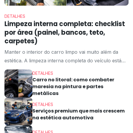
DETALHES
Limpeza interna completa: checklist
por área (painel, bancos, teto,
carpetes)
Manter o interior do carro limpo vai muito além da
estética. A limpeza interna completa do veículo está
diretamente relacionada ao conforto, à preservação
DETALHES
dos materiais e até à saúde dos ocupantes. Poeira,
Carro no litoral: como combater
maresia na pintura e partes
ácaros, resíduos de alimentos, suor e poluição
metálicas
acabam sendo acumulados dentro do carro com o
passar do tempo, principalmente quando o veículo é
DETALHES
Serviços premium que mais crescem
utilizado […]
na estética automotiva
DETALHES