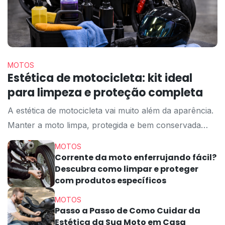
MOTOS
Estética de motocicleta: kit ideal
para limpeza e proteção completa
A estética de motocicleta vai muito além da aparência.
Manter a moto limpa, protegida e bem conservada
impacta diretamente na durabilidade dos
MOTOS
componentes, na valorização do veículo e até na
Corrente da moto enferrujando fácil?
Descubra como limpar e proteger
segurança durante a pilotagem. No entanto, muitos
com produtos específicos
motociclistas ainda utilizam produtos inadequados ou
não sabem exatamente quais itens são essenciais para
MOTOS
Passo a Passo de Como Cuidar da
uma limpeza correta. Por isso, montar […]
Estética da Sua Moto em Casa