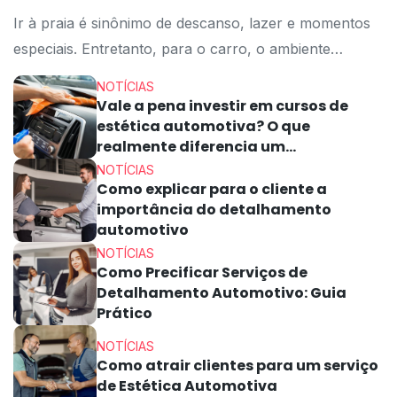
Ir à praia é sinônimo de descanso, lazer e momentos
especiais. Entretanto, para o carro, o ambiente
litorâneo representa um dos maiores desafios para a
NOTÍCIAS
estética automotiva. Sal, areia, maresia, vento úmido e
Vale a pena investir em cursos de
estética automotiva? O que
resíduos orgânicos podem causar danos profundos à
realmente diferencia um
pintura, às rodas, ao interior e até às partes metálicas
profissional?
NOTÍCIAS
do veículo. Por isso, entender […]
Como explicar para o cliente a
importância do detalhamento
automotivo
NOTÍCIAS
Como Precificar Serviços de
Detalhamento Automotivo: Guia
Prático
NOTÍCIAS
Como atrair clientes para um serviço
de Estética Automotiva