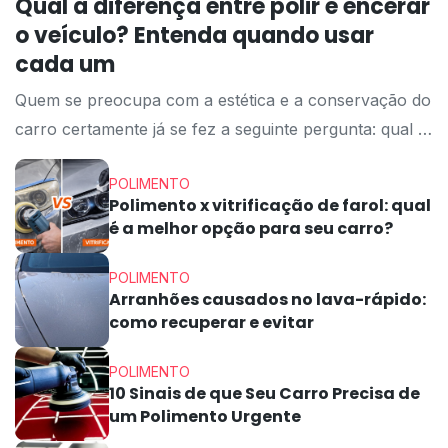
Qual a diferença entre polir e encerar
o veículo? Entenda quando usar
cada um
Quem se preocupa com a estética e a conservação do
carro certamente já se fez a seguinte pergunta: qual é
a diferença entre polir e encerar o veículo? Embora
POLIMENTO
os dois processos estejam diretamente ligados ao
Polimento x vitrificação de farol: qual
cuidado com a pintura, eles possuem funções,
é a melhor opção para seu carro?
objetivos e resultados completamente diferentes.
Muitas pessoas acreditam que polir e encerar são a
POLIMENTO
Arranhões causados no lava-rápido:
[…]
como recuperar e evitar
POLIMENTO
10 Sinais de que Seu Carro Precisa de
um Polimento Urgente