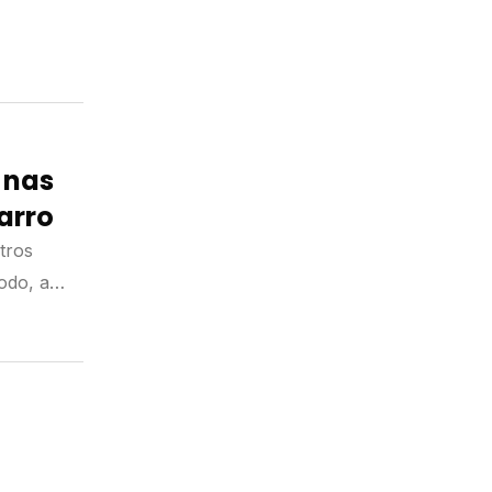
 nas
arro
tros
odo, a