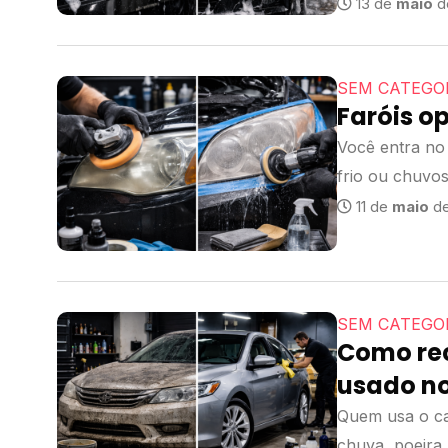
13 de
maio
d
SEM CATEGO
Faróis o
Você entra no 
frio ou chuvos
11 de
maio
de
SEM CATEGO
Como rec
usado no
Quem usa o car
chuva, poeira,