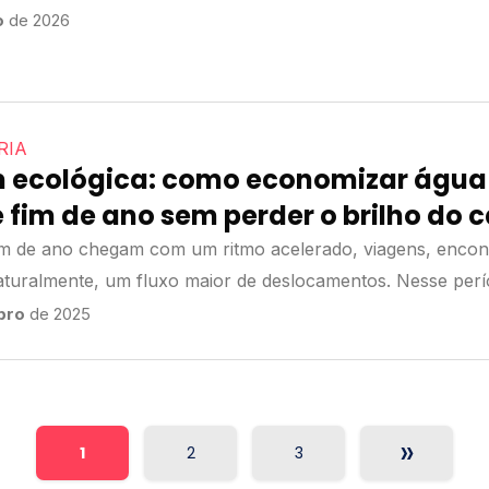
se tornam...
o
de 2026
RIA
 ecológica: como economizar água
e fim de ano sem perder o brilho do c
fim de ano chegam com um ritmo acelerado, viagens, encon
naturalmente, um fluxo maior de deslocamentos. Nesse perí
tiva...
bro
de 2025
»
1
2
3