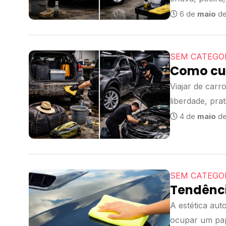
constante nas.
6 de
maio
de
SEM CATEGO
Como cui
Viajar de carr
liberdade, pra
viagem longa, o
4 de
maio
de
SEM CATEGO
Tendênci
A estética aut
ocupar um pap