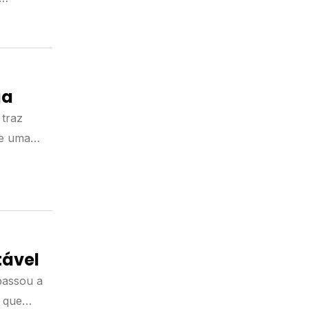
nga
 traz
de uma
tável
passou a
 que