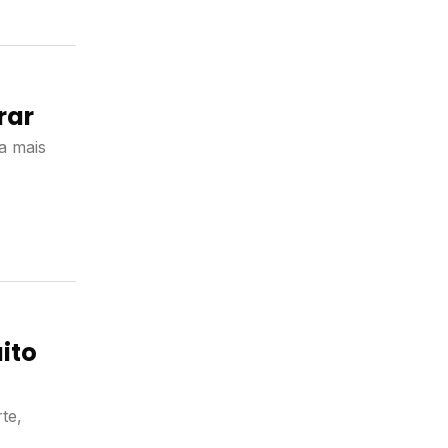
urar
a mais
ito
te,