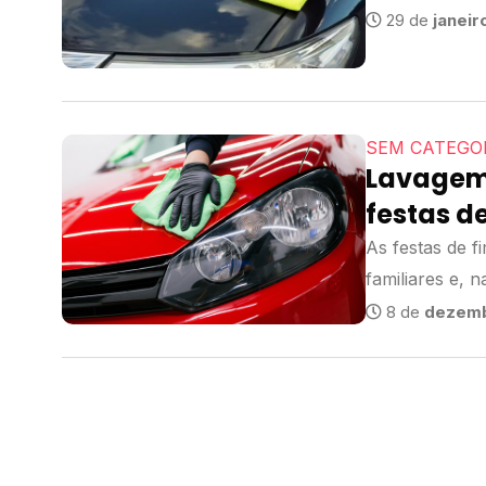
consumidores 
29 de
janeir
SEM CATEGO
Lavagem
festas d
As festas de 
familiares e, 
estética automo
8 de
dezem