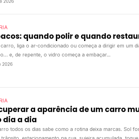
e 2026
RIA
pacos: quando polir e quando resta
carro, liga o ar-condicionado ou começa a dirigir em um di
o… e, de repente, o vidro começa a embaçar...
 2026
RIA
uperar a aparência de um carro mu
 dia a dia
ro todos os dias sabe como a rotina deixa marcas. Sol for
 trânsito, estacionamento na rua, sujeira acumulada, toque