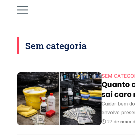
Sem categoria
SEM CATEGO
Quanto c
sai caro
Cuidar bem do
envolve prese
pessoas...
27 de
maio
d