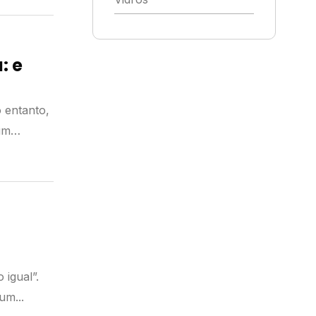
: e
o entanto,
um
 igual”.
um...