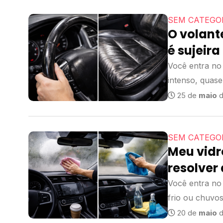
SEM CATEGO
O volant
é sujeir
Você entra no
intenso, quase
ou...
25 de
maio
d
SEM CATEGO
Meu vidr
resolver
Você entra no 
frio ou chuvos
20 de
maio
d